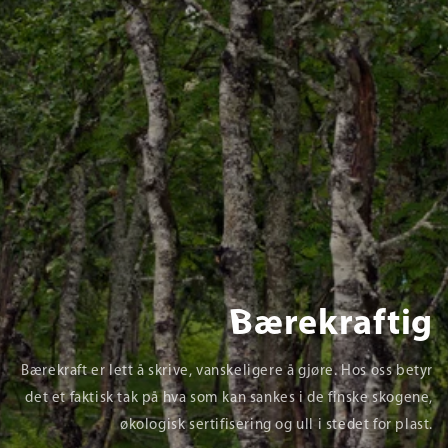
Bærekraftig
Bærekraft er lett å skrive, vanskeligere å gjøre. Hos oss betyr
det et faktisk tak på hva som kan sankes i de finske skogene,
økologisk sertifisering og ull i stedet for plast.