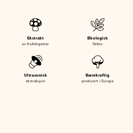
Ekstrakt
Økologisk
av fruktlegemer
Debio
Ultrasonisk
Bærekraftig
ekstraksjon
produsert i Europa
pp til
oduktinformasjon