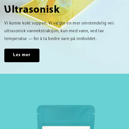
Ultrasonisk
Vi kunne kokt soppen. Vi valgte en mer omstendelig vei:
ultrasonisk vannekstraksjon, kun med vann, ved lav
temperatur — for å ta bedre vare på innholdet.
Les mer
pp til
oduktinformasjon