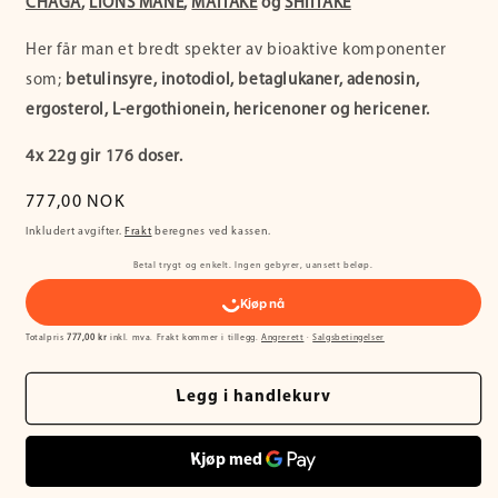
CHAGA
,
LIONS MANE
,
MAITAKE
og
SHIITAKE
Her får man et bredt spekter av bioaktive komponenter
som;
betulinsyre, inotodiol,
betaglukaner, adenosin,
ergosterol, L-ergothionein, hericenoner og hericener.
4x 22g gir 176 doser.
Vanlig
777,00 NOK
pris
Inkludert avgifter.
Frakt
beregnes ved kassen.
Betal trygt og enkelt. Ingen gebyrer, uansett beløp.
Totalpris
777,00 kr
inkl. mva. Frakt kommer i tillegg.
Angrerett
·
Salgsbetingelser
Legg i handlekurv