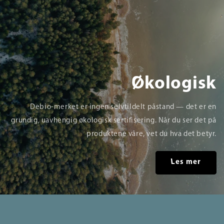
Økologisk
Debio-merket er ingen selvtildelt påstand — det er en
grundig, uavhengig økologisk sertifisering. Når du ser det på
produktene våre, vet du hva det betyr.
Les mer