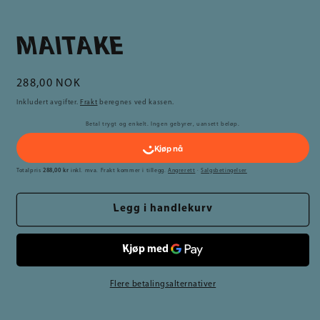
MAITAKE
Vanlig
288,00 NOK
pris
Inkludert avgifter.
Frakt
beregnes ved kassen.
Betal trygt og enkelt. Ingen gebyrer, uansett beløp.
Totalpris
288,00 kr
inkl. mva. Frakt kommer i tillegg.
Angrerett
·
Salgsbetingelser
Legg i handlekurv
Flere betalingsalternativer