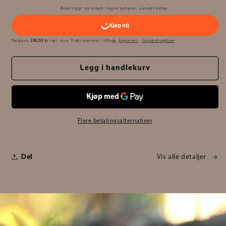
Betal trygt og enkelt. Ingen gebyrer, uansett beløp.
Totalpris
288,00 kr
inkl. mva. Frakt kommer i tillegg.
Angrerett
·
Salgsbetingelser
Legg i handlekurv
Flere betalingsalternativer
Del
Vis alle detaljer