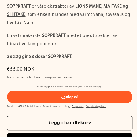
SOPPKRAFT
er våre ekstrakter av
LIONS MANE
,
MAITAKE
og
SHIITAKE
, som enkelt blandes med varmt vann, soyasaus og
hvitløk. Nam!
En velsmakende
SOPPKRAFT
med et bredt spekter av
bioaktive komponenter.
3x 22g gir 88 doser SOPPKRAFT.
Vanlig
666,00 NOK
pris
Inkludert avgifter.
Frakt
beregnes ved kassen.
Betal trygt og enkelt. Ingen gebyrer, uansett beløp.
Totalpris
666,00 kr
inkl. mva. Frakt kommer i tillegg.
Angrerett
·
Salgsbetingelser
Legg i handlekurv