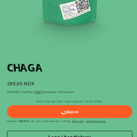
CHAGA
Vanlig
288,00 NOK
pris
Inkludert avgifter.
Frakt
beregnes ved kassen.
Betal trygt og enkelt. Ingen gebyrer, uansett beløp.
Totalpris
288,00 kr
inkl. mva. Frakt kommer i tillegg.
Angrerett
·
Salgsbetingelser