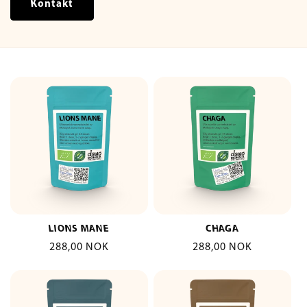
Kontakt
LIONS MANE
CHAGA
Vanlig
288,00 NOK
Vanlig
288,00 NOK
pris
pris