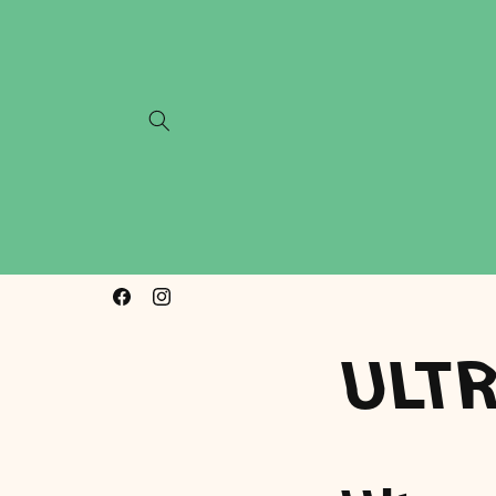
Gå videre
til
innholdet
Norsk bedrift, lager i Oslo
Facebook
Instagram
ULTR