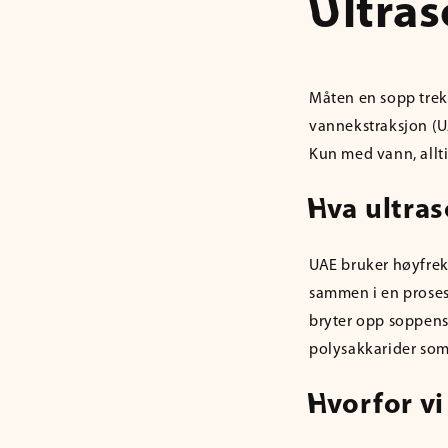
Ultra
Måten en sopp trekk
vannekstraksjon (U
Kun med vann, allti
Hva ultra
UAE bruker høyfrekv
sammen i en proses
bryter opp soppens
polysakkarider som
Hvorfor vi