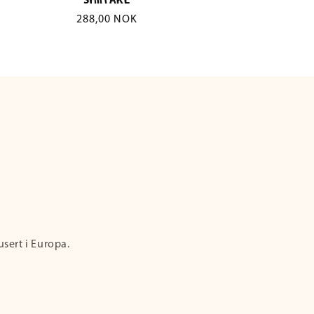
SHIITAKE
Vanlig
288,00 NOK
pris
usert i Europa.