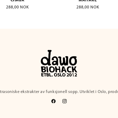
CHAGA
MAITAKE
Vanlig
288,00 NOK
Vanlig
288,00 NOK
pris
pris
rasoniske ekstrakter av funksjonell sopp. Utviklet i Oslo, prod
Facebook
Instagram