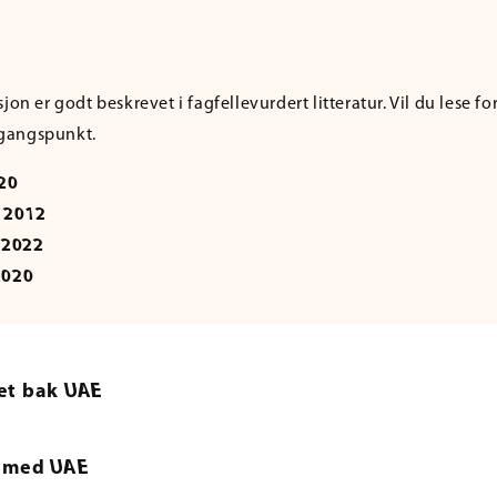
jon er godt beskrevet i fagfellevurdert litteratur. Vil du lese fo
gangspunkt.
020
. 2012
. 2022
 2020
et bak UAE
r med UAE