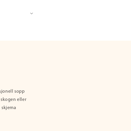
sjonell sopp
i skogen eller
a skjema