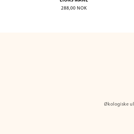
LIONS MANE
Vanlig
288,00 NOK
pris
Økologiske ult