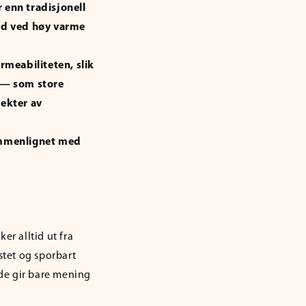
enn tradisjonell
ned ved høy varme
rmeabiliteten, slik
r — som store
pekter av
ammenlignet med
r alltid ut fra
estet og sporbart
de gir bare mening