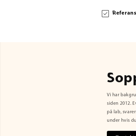
m
e
Referan
n
l
e
g
g
b
Sop
a
r
Vi har bakgr
siden 2012. E
t
på lab, svare
i
under hvis du
n