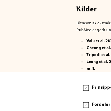
Kilder
Ultrasonisk ekstraks
PubMed et godt ut
Valu et al. 2
Cheung et al
Tripodi et al
Leong et al.
m.fl.
S
Prinsipp
a
m
Fordele