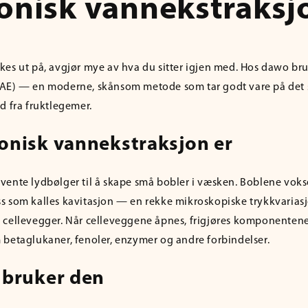
sonisk vannekstraksj
es ut på, avgjør mye av hva du sitter igjen med. Hos dawo bru
AE) — en moderne, skånsom metode som tar godt vare på det 
d fra fruktlegemer.
sonisk vannekstraksjon er
ente lydbølger til å skape små bobler i væsken. Boblene vokse
s som kalles kavitasjon — en rekke mikroskopiske trykkvariasj
 cellevegger. Når celleveggene åpnes, frigjøres komponentene
 betaglukaner, fenoler, enzymer og andre forbindelser.
 bruker den