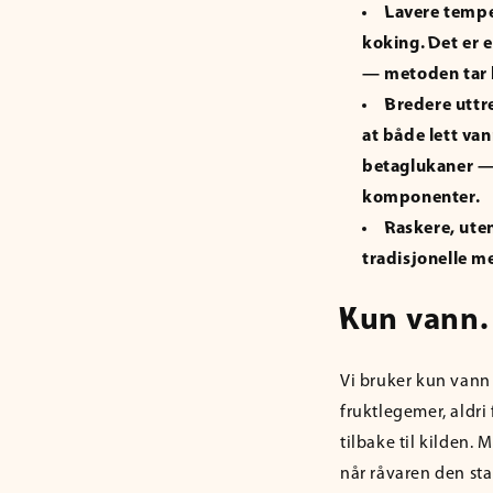
Lavere tempe
koking. Det er 
— metoden tar 
Bredere uttr
at både lett va
betaglukaner — 
komponenter.
Raskere, ute
tradisjonelle m
Kun vann.
Vi bruker kun vann 
fruktlegemer, aldri 
tilbake til kilden
når råvaren den sta