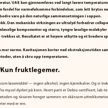
ratur.
UAE kan gjennomføres ved langt lavere temperaturer 
en fordel for varmefølsomme forbindelser, som lett brytes 
bedre vare på den naturlige sammensetningen i soppen.
ekk.
Den mekaniske virkningen av ultralyd forbedrer cellepe
nnløselige komponenter og større, tyngre løselige molekyle
trekkes ut. Resultatet er et høyere utbytte og et bredere s
n mer varme.
Kavitasjonen korter ned ekstraksjonstiden s
etoder, uten å skru opp temperaturen.
 Kun fruktlegemer.
som løsemiddel — ingen alkohol, ingen kjemikalier. Og vi trekke
fra mycel dyrket på korn. Hvert parti er Debio-sertifisert, lab-t
. Metoden og råvaren henger sammen: en skånsom uttrekksmeto
rter med er ren.